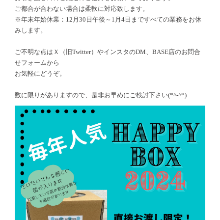
ご都合が合わない場合は柔軟に対応致します。
※年末年始休業：
12
月
30
日午後～
1
月
4
日まですべての業務をお休
みします。
ご不明な点はＸ（旧
Twitter
）やインスタの
DM
、
BASE
店のお問合
せフォームから
お気軽にどうぞ。
数に限りがありますので、是非お早めにご検討下さい
(*^-^*)