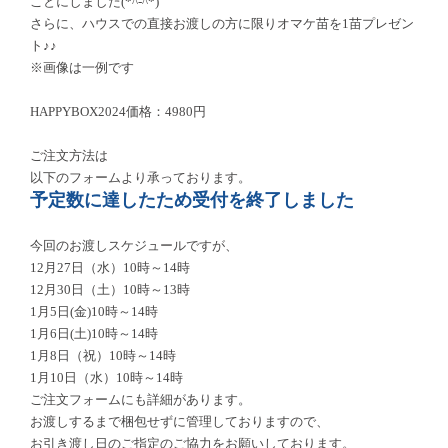
ことにしました
(*^-^*)
さらに、ハウスでの直接お渡しの方に限りオマケ苗を
1
苗プレゼン
ト♪♪
※画像は一例です
HAPPYBOX2024
価格：
4980
円
ご注文方法は
以下のフォームより承っております。
予定数に達したため受付を終了しました
今回のお渡しスケジュールですが、
12
月
27
日（水）
10
時～
14
時
12
月
30
日（土）
10
時～
13
時
1
月
5
日
(
金
)10
時～
14
時
1
月
6
日
(
土
)10
時～
14
時
1
月
8
日（祝）
10
時～
14
時
1
月
10
日（水）
10
時～
14
時
ご注文フォームにも詳細があります。
お渡しするまで梱包せずに管理しておりますので、
お引き渡し日のご指定のご協力をお願いしております。