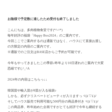
お陰様で予定数に達したため受付を終了しました
こんにちは、多肉植物食堂です
(*^-^*)
毎年好評の福袋「
Happy Box2024
」のご案内です。
今回ここでご案内するのは通販ではなく、ハウスにて直接お渡し
の方限定の内容のご案内です。
※通販でのご注文は
BASE
店からご予約が可能です。
今年もやってきましたこの季節♪昨年より
10
日遅れのご案内で大変
恐縮です
(;^_^A
2024
年の内容はこちらっ↓↓
韓国苗や輸入苗が
8
苗が入る福袋♪
しかも、必ずクリスペートビューティが入りますっヾ
(
≧▽≦
)
ﾉ
そしてハウス販売で利用可能な
500
円分の商品券付きヾ
(
≧▽≦
)
ﾉ
この商品券、昨年始めた企画ですがとても好評で今年も継続する